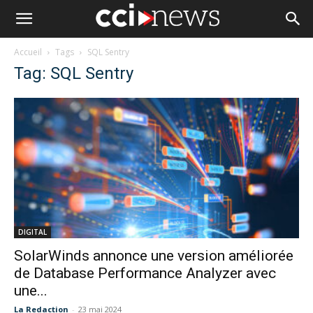
Accueil
Tags
SQL Sentry
Tag: SQL Sentry
DIGITAL
SolarWinds annonce une version améliorée
de Database Performance Analyzer avec
une...
La Redaction
-
23 mai 2024