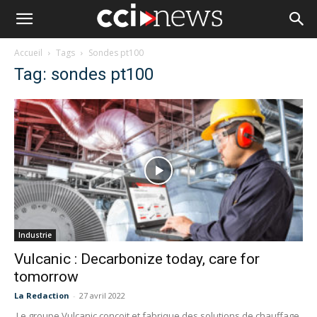
Accueil
Tags
Sondes pt100
Tag: sondes pt100
Industrie
Vulcanic : Decarbonize today, care for
tomorrow
La Redaction
-
27 avril 2022
Le groupe Vulcanic conçoit et fabrique des solutions de chauffage