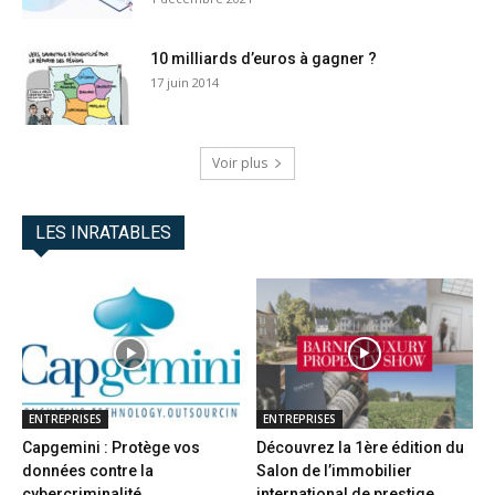
10 milliards d’euros à gagner ?
17 juin 2014
Voir plus
LES INRATABLES
ENTREPRISES
ENTREPRISES
Capgemini : Protège vos
Découvrez la 1ère édition du
données contre la
Salon de l’immobilier
cybercriminalité
international de prestige...