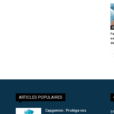
E
Fa
ex
de
ARTICLES POPULAIRES
Capgemini : Protège vos
E