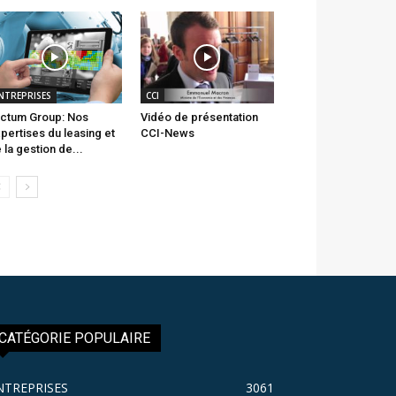
NTREPRISES
CCI
ctum Group: Nos
Vidéo de présentation
pertises du leasing et
CCI-News
 la gestion de...
CATÉGORIE POPULAIRE
NTREPRISES
3061