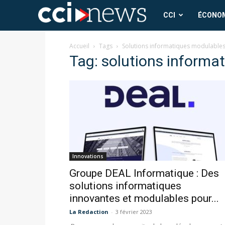
CCI
CCI
ÉCONO
News
Accueil
Tags
Solutions informatiques modulable
Tag: solutions informa
Innovations
Groupe DEAL Informatique : Des
solutions informatiques
innovantes et modulables pour...
La Redaction
-
3 février 2023