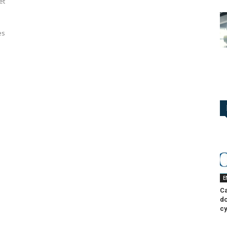
et
es
E
Ca
do
cy