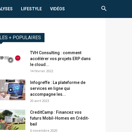
ALYSES
LIFESTYLE
VIDÉOS
LES + POPULAIRES
TVH Consulting : comment
accélérer vos projets ERP dans
le cloud...
14 février 2022
Infogreffe : La plateforme de
services en ligne qui
accompagne les...
20 avril 2023
CreditCamp : Financez vos
futurs Mobil-Homes en Crédit-
bail
6 novembre 2020