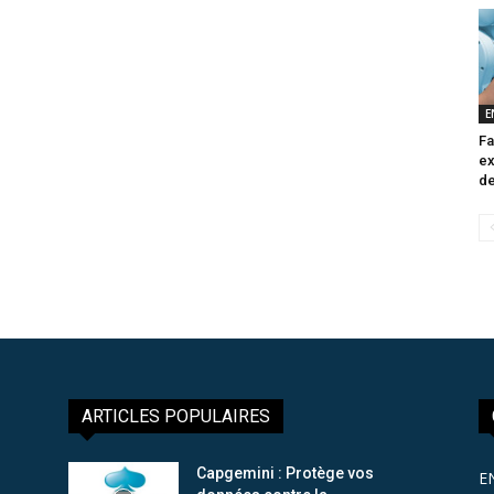
E
Fa
ex
de
ARTICLES POPULAIRES
Capgemini : Protège vos
E