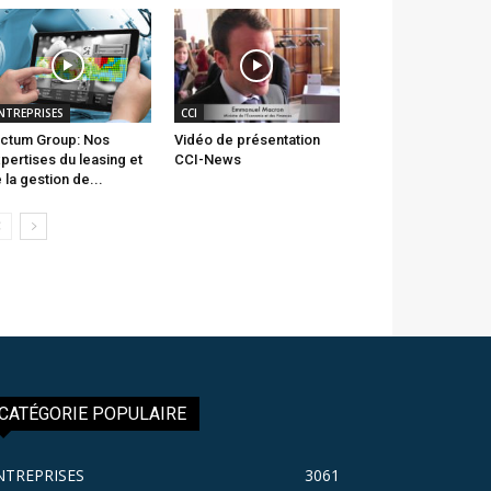
NTREPRISES
CCI
ctum Group: Nos
Vidéo de présentation
pertises du leasing et
CCI-News
 la gestion de...
CATÉGORIE POPULAIRE
NTREPRISES
3061