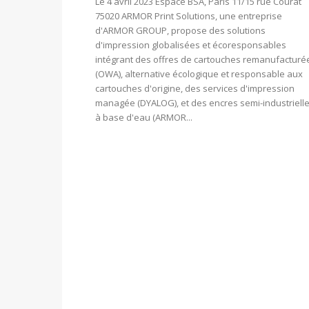
Le 4 avril 2023 Espace BSA, Paris 11/15 rue Courat
75020 ARMOR Print Solutions, une entreprise
d'ARMOR GROUP, propose des solutions
d'impression globalisées et écoresponsables
intégrant des offres de cartouches remanufacturé
(OWA), alternative écologique et responsable aux
cartouches d'origine, des services d'impression
managée (DYALOG), et des encres semi-industriell
à base d'eau (ARMOR...