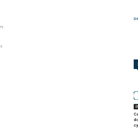
es
es
E
Ca
do
cy