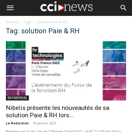
Accueil
Tags
Solution Paie & RH
Tag: solution Paie & RH
ENTREPRISES
Nibelis présente les nouveautés de sa
solution Paie & RH lors...
La Redaction
-
20 janvier 2023
Rendez-vous les 1er et 2 février Stand E42 – Hall 7.1 à Paris Expo