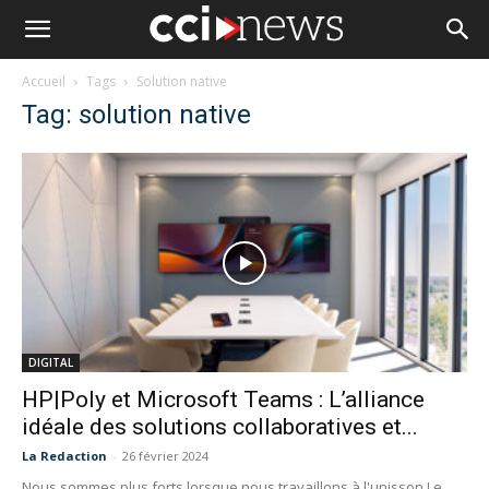
Accueil
Tags
Solution native
Tag: solution native
DIGITAL
HP|Poly et Microsoft Teams : L’alliance
idéale des solutions collaboratives et...
La Redaction
-
26 février 2024
Nous sommes plus forts lorsque nous travaillons à l'unisson Le