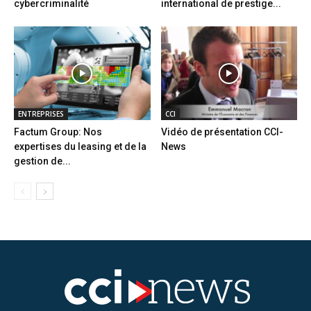
cybercriminalité
international de prestige...
ENTREPRISES
CCI
Factum Group: Nos
Vidéo de présentation CCI-
expertises du leasing et de la
News
gestion de...