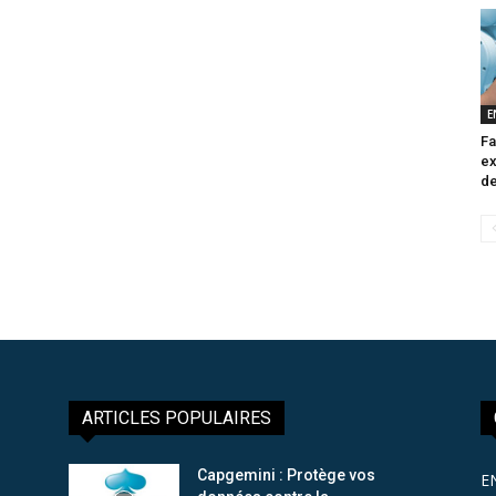
E
Fa
ex
de
ARTICLES POPULAIRES
Capgemini : Protège vos
E