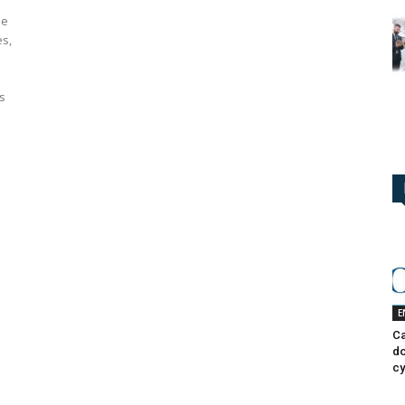
ne
es,
i
s
E
Ca
do
cy