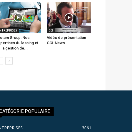
NTREPRISES
CCI
ctum Group: Nos
Vidéo de présentation
pertises du leasing et
CCI-News
 la gestion de...
CATÉGORIE POPULAIRE
NTREPRISES
3061