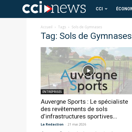
CCI
CCI
ÉCONO
News
Accueil
Tags
Sols de Gymnases
Tag: Sols de Gymnases
ENTREPRISES
Auvergne Sports : Le spécialiste
des revêtements de sols
d’infrastructures sportives...
La Redaction
-
21 mai 2026