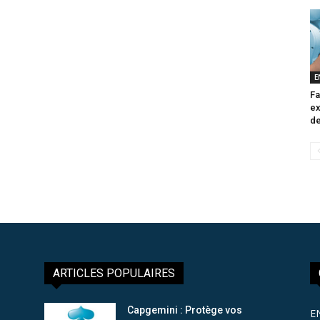
E
Fa
ex
de
ARTICLES POPULAIRES
Capgemini : Protège vos
E