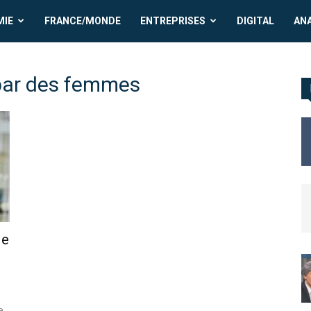
MIE
FRANCE/MONDE
ENTREPRISES
DIGITAL
AN
 par des femmes
de
e