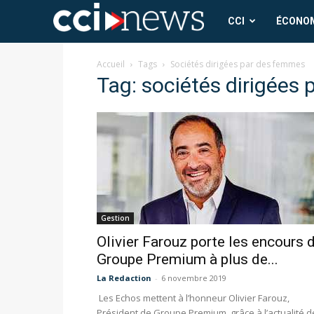
CCI
CCI
ÉCONO
News
Accueil
Tags
Sociétés dirigées par des femmes
Tag: sociétés dirigées
Gestion
Olivier Farouz porte les encours 
Groupe Premium à plus de...
La Redaction
-
6 novembre 2019
Les Echos mettent à l’honneur Olivier Farouz,
Président de Groupe Premium, grâce à l’actualité d