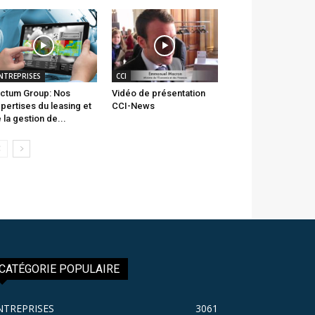
NTREPRISES
CCI
ctum Group: Nos
Vidéo de présentation
pertises du leasing et
CCI-News
 la gestion de...
CATÉGORIE POPULAIRE
NTREPRISES
3061