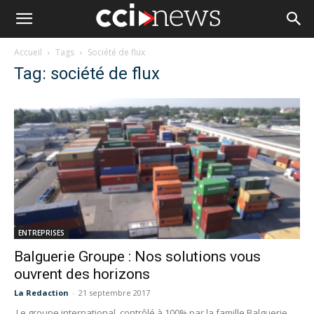
Accueil
Tags
Société de flux
Tag: société de flux
ENTREPRISES
Balguerie Groupe : Nos solutions vous
ouvrent des horizons
La Redaction
-
21 septembre 2017
Le groupe international, contrôlé à 100% par la famille Balguerie,