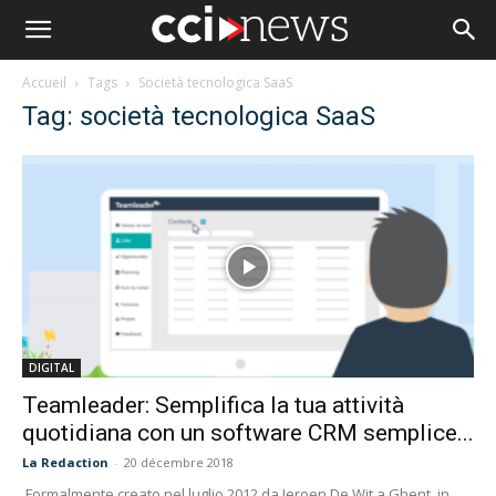
Accueil
Tags
Società tecnologica SaaS
Tag: società tecnologica SaaS
DIGITAL
Teamleader: Semplifica la tua attività
quotidiana con un software CRM semplice...
La Redaction
-
20 décembre 2018
Formalmente creato nel luglio 2012 da Jeroen De Wit a Ghent, in