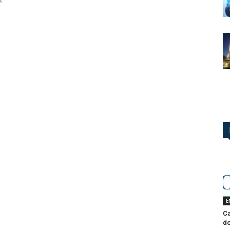
E
Ca
do