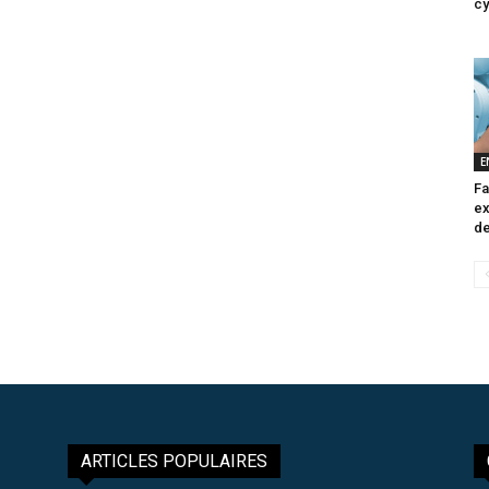
cy
E
Fa
ex
de
ARTICLES POPULAIRES