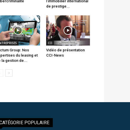
bercriminalité
l’immobilier international
de prestige...
NTREPRISES
CCI
ctum Group: Nos
Vidéo de présentation
pertises du leasing et
CCI-News
 la gestion de...
CATÉGORIE POPULAIRE