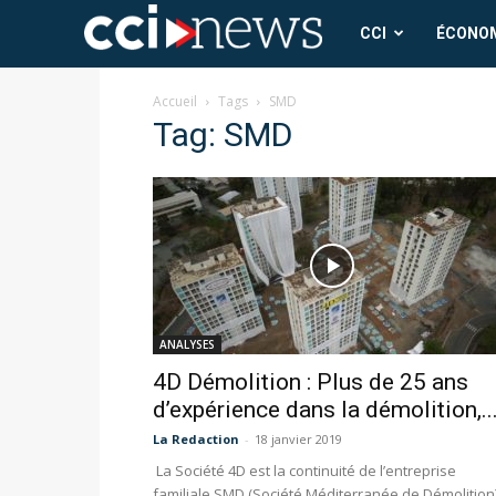
CCI
CCI
ÉCONO
News
Accueil
Tags
SMD
Tag: SMD
ANALYSES
4D Démolition : Plus de 25 ans
d’expérience dans la démolition,..
La Redaction
-
18 janvier 2019
La Société 4D est la continuité de l’entreprise
familiale SMD (Société Méditerranée de Démolition)