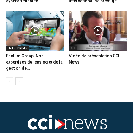
cybercriminalité
international de prestige...
ENTREPRISES
CCI
Factum Group: Nos
Vidéo de présentation CCI-
expertises du leasing et de la
News
gestion de...