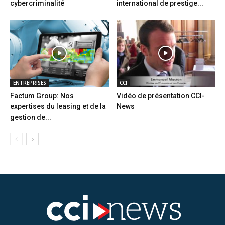
cybercriminalité
international de prestige...
ENTREPRISES
CCI
Factum Group: Nos
Vidéo de présentation CCI-
expertises du leasing et de la
News
gestion de...