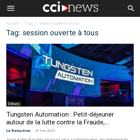
Accueil
Tags
Session ouverte à tous
Tag: session ouverte à tous
Débats
Tungsten Automation : Petit-déjeuner
autour de la lutte contre la Fraude,...
La Redaction
-
28 mai 2026
Face à des fraudes toujours plus sophistiquées, les entreprises