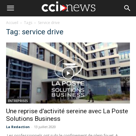
Accueil
Tags
Service drive
Tag: service drive
ENTREPRISES
Une reprise d’activité sereine avec La Poste
Solutions Business
La Redaction
-
13 juillet 2020
Les professionnels ont subi le confinement de plein fouet. A