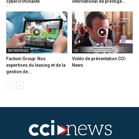
cybercriminalité
international de prestige...
ENTREPRISES
CCI
Factum Group: Nos
Vidéo de présentation CCI-
expertises du leasing et de la
News
gestion de...