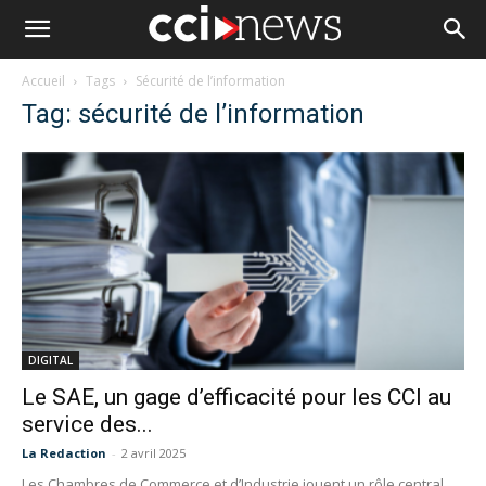
Accueil
Tags
Sécurité de l’information
Tag: sécurité de l’information
DIGITAL
Le SAE, un gage d’efficacité pour les CCI au
service des...
La Redaction
-
2 avril 2025
Les Chambres de Commerce et d’Industrie jouent un rôle central