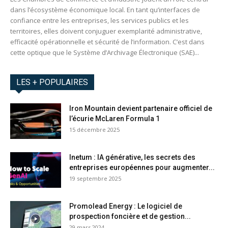
dans l’écosystème économique local. En tant qu’interfaces de
confiance entre les entreprises, les services publics et les
territoires, elles doivent conjuguer exemplarité administrative,
efficacité opérationnelle et sécurité de l’information. C’est dans
cette optique que le Système d’Archivage Électronique (SAE)...
LES + POPULAIRES
Iron Mountain devient partenaire officiel de
l’écurie McLaren Formula 1
15 décembre 2025
Inetum : IA générative, les secrets des
entreprises européennes pour augmenter...
19 septembre 2025
Promolead Energy : Le logiciel de
prospection foncière et de gestion...
29 mars 2024