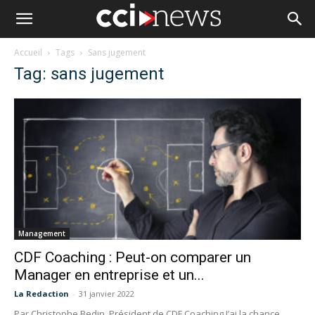
Accueil
Tags
Sans jugement
Tag: sans jugement
Management
CDF Coaching : Peut-on comparer un
Manager en entreprise et un...
La Redaction
-
31 janvier 2022
Par Christophe Bedin, Président de CDF Coaching J’ai la chance