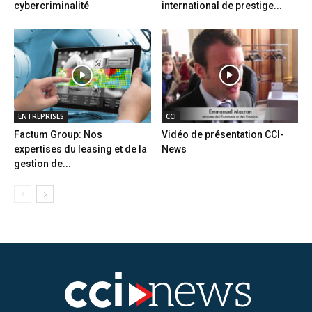
cybercriminalité
international de prestige...
ENTREPRISES
CCI
Factum Group: Nos
Vidéo de présentation CCI-
expertises du leasing et de la
News
gestion de...