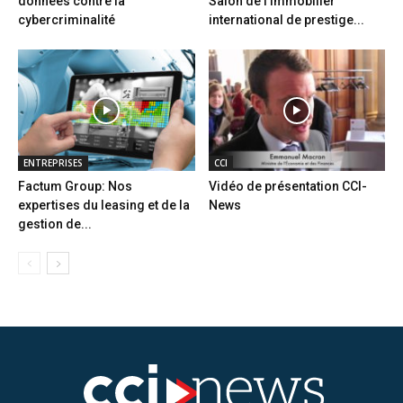
données contre la
Salon de l’immobilier
cybercriminalité
international de prestige...
ENTREPRISES
CCI
Factum Group: Nos
Vidéo de présentation CCI-
expertises du leasing et de la
News
gestion de...