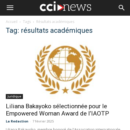
Accueil
Tags
Résultats académiques
Tag: résultats académiques
Juridique
Liliana Bakayoko sélectionnée pour le
Empowered Woman Award de l’IAOTP
La Redaction
-
7 février 2025
Liliana Bakayoko, membre honoré de l'Association internationale