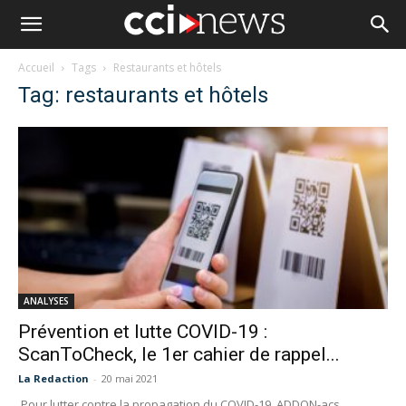
Accueil
Tags
Restaurants et hôtels
Tag: restaurants et hôtels
ANALYSES
Prévention et lutte COVID-19 :
ScanToCheck, le 1er cahier de rappel...
La Redaction
-
20 mai 2021
Pour lutter contre la propagation du COVID-19, ADDON-acs,