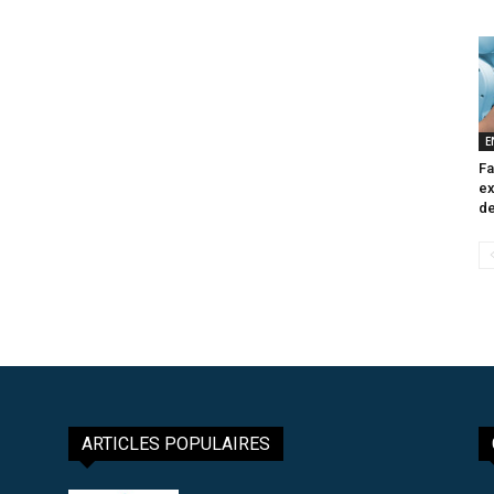
E
Fa
ex
de
ARTICLES POPULAIRES