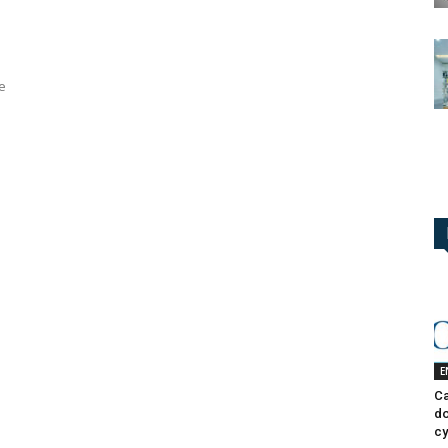
e
E
Ca
do
cy