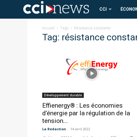
CCI
CCI
ÉCONO
News
Accueil
Tags
Résistance constante
Tag: résistance consta
Développement durable
Effienergy® : Les économies
d’énergie par la régulation de la
tension...
La Redaction
-
14 avril 2022