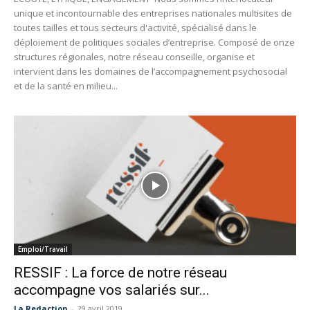
unique et incontournable des entreprises nationales multisites de
toutes tailles et tous secteurs d'activité, spécialisé dans le
déploiement de politiques sociales d’entreprise. Composé de onze
structures régionales, notre réseau conseille, organise et
intervient dans les domaines de l’accompagnement psychosocial
et de la santé en milieu...
Emploi/Travail
RESSIF : La force de notre réseau
accompagne vos salariés sur...
La Redaction
-
29 avril 2019