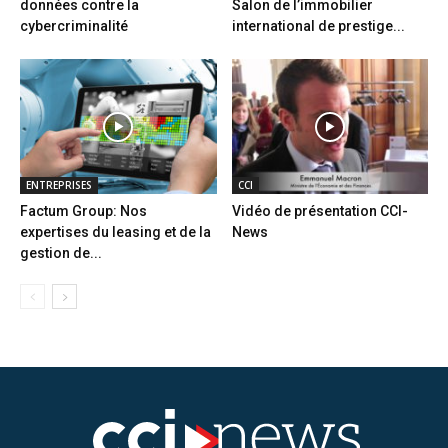
données contre la
Salon de l’immobilier
cybercriminalité
international de prestige...
ENTREPRISES
CCI
Factum Group: Nos
Vidéo de présentation CCI-
expertises du leasing et de la
News
gestion de...