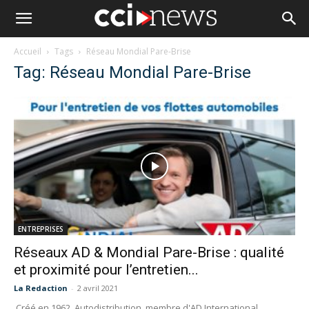
Accueil
Tags
Réseau Mondial Pare-Brise
Tag: Réseau Mondial Pare-Brise
ENTREPRISES
Réseaux AD & Mondial Pare-Brise : qualité
et proximité pour l’entretien...
La Redaction
-
2 avril 2021
Créé en 1962, Autodistribution, membre d'AD International,