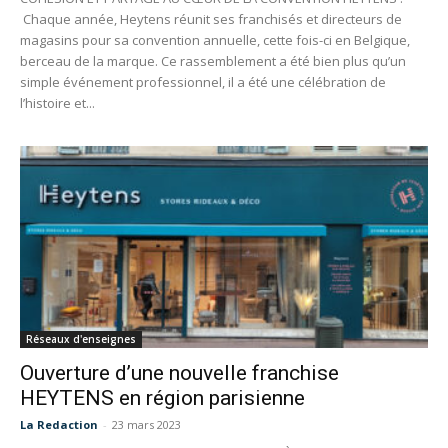
Chaque année, Heytens réunit ses franchisés et directeurs de
magasins pour sa convention annuelle, cette fois-ci en Belgique,
berceau de la marque. Ce rassemblement a été bien plus qu’un
simple événement professionnel, il a été une célébration de
l’histoire et...
Réseaux d'enseignes
Ouverture d’une nouvelle franchise
HEYTENS en région parisienne
La Redaction
-
23 mars 2023