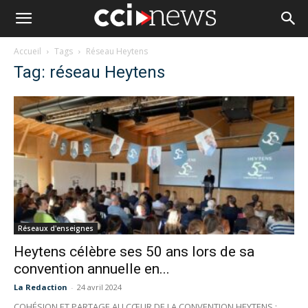
Accueil
Tags
Réseau Heytens
Tag: réseau Heytens
Réseaux d'enseignes
Heytens célèbre ses 50 ans lors de sa
convention annuelle en...
La Redaction
-
24 avril 2024
COHÉSION ET PARTAGE AU CŒUR DE LA CONVENTION HEYTENS :