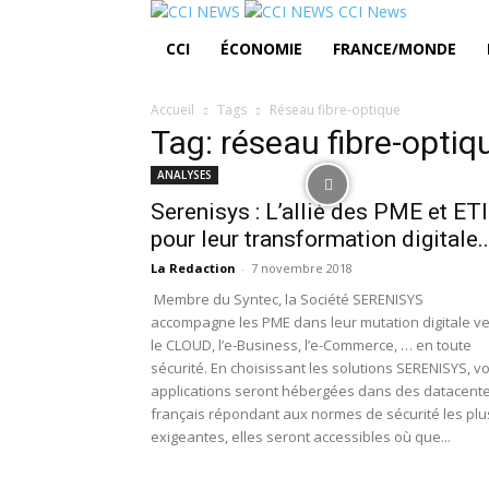
CCI News
CCI
ÉCONOMIE
FRANCE/MONDE
Accueil
Tags
Réseau fibre-optique
Tag: réseau fibre-optiq
ANALYSES
Serenisys : L’allié des PME et ETI
pour leur transformation digitale..
La Redaction
-
7 novembre 2018
Membre du Syntec, la Société SERENISYS
accompagne les PME dans leur mutation digitale v
le CLOUD, l’e-Business, l’e-Commerce, … en toute
sécurité. En choisissant les solutions SERENISYS, v
applications seront hébergées dans des datacent
français répondant aux normes de sécurité les plu
exigeantes, elles seront accessibles où que...