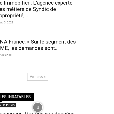
e Immobilier : L’agence experte
es métiers de Syndic de
opropriété,...
 août 2022
NA France: « Sur le segment des
ME, les demandes sont...
mars 2008
Voir plus
LES INRATABLES
NTREPRISES
apgemini : Protège vos données