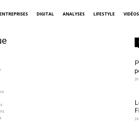
ENTREPRISES
DIGITAL
ANALYSES
LIFESTYLE
VIDÉOS
ue
P
.
p
29
ers
L
os
F
ers
s
26