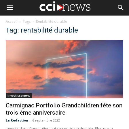
Accueil
Tags
Rentabilité durable
Tag: rentabilité durable
Investissement
Carmignac Portfolio Grandchildren fête son
troisième anniversaire
La Redaction
-
6 septembre 2022
Investir dans l’innovation qui se soucie de demain. Plus qu’un