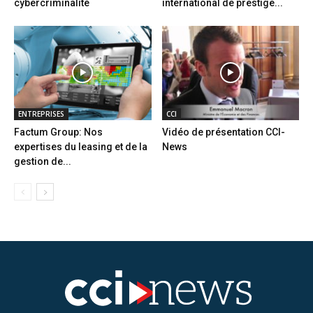
cybercriminalité
international de prestige...
ENTREPRISES
CCI
Factum Group: Nos
Vidéo de présentation CCI-
expertises du leasing et de la
News
gestion de...