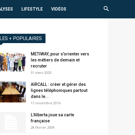
ALYSES
LIFESTYLE
VIDÉOS
LES + POPULAIRES
METIWAY, pour s’orienter vers
les métiers de demain et
recruter
31 mars 2020
AIRCALL : créer et gérer des
lignes téléphoniques partout
dans le...
17 novembre 2016
L’Alberta joue sa carte
française
28 février 2009