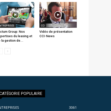
NTREPRISES
CCI
ctum Group: Nos
Vidéo de présentation
pertises du leasing et
CCI-News
 la gestion de...
CATÉGORIE POPULAIRE
NTREPRISES
3061