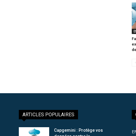
E
Fa
ex
de
ARTICLES POPULAIRES
Capgemini : Protège vos
E