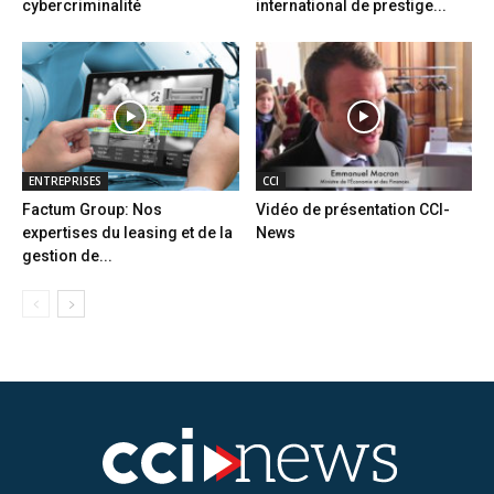
cybercriminalité
international de prestige...
ENTREPRISES
CCI
Factum Group: Nos
Vidéo de présentation CCI-
expertises du leasing et de la
News
gestion de...