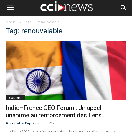
Accueil
Tags
Renouvelable
Tag: renouvelable
ECONOMIE
India–France CEO Forum : Un appel
unanime au renforcement des liens...
Alexandre Capri
-
23 juin 2025
Le 3 juin 2025, plus d’une centaine de dirigeants d’entreprises