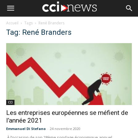
Accueil
Tags
René Branders
Tag: René Branders
CCI
Les entreprises européennes se méfient de
l’année 2021
Emmanuel Di Stefano
-
24 novembre 2020
À l’occasion de son 28ème sondage économique annuel,