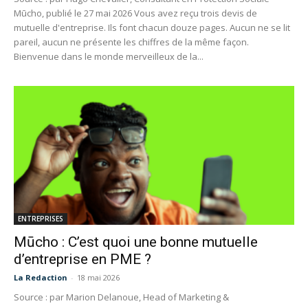
Mūcho, publié le 27 mai 2026 Vous avez reçu trois devis de
mutuelle d'entreprise. Ils font chacun douze pages. Aucun ne se lit
pareil, aucun ne présente les chiffres de la même façon.
Bienvenue dans le monde merveilleux de la...
ENTREPRISES
Mūcho : C’est quoi une bonne mutuelle
d’entreprise en PME ?
La Redaction
-
18 mai 2026
Source : par Marion Delanoue, Head of Marketing &