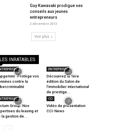
Guy Kawasaki prodigue ses
conseils aux jeunes
entrepreneurs
2 décembre 2013
Voir plus
LES INRATABLES
NTREPRISES
ENTREPRISES
pgemini : Protège vos
Découvrez la 1ère
nnées contre la
édition du Salon de
bercriminalité
l’immobilier international
de prestige...
NTREPRISES
CCI
ctum Group: Nos
Vidéo de présentation
pertises du leasing et
CCI-News
 la gestion de...