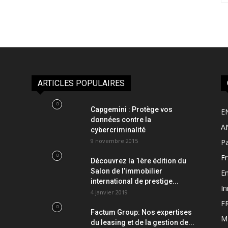
ARTICLES POPULAIRES
Capgemini : Protège vos
E
données contre la
A
cybercriminalité
9 novembre 2015
Pa
F
Découvrez la 1ère édition du
Salon de l’immobilier
Em
international de prestige...
In
4 janvier 2019
F
Factum Group: Nos expertises
M
du leasing et de la gestion de...