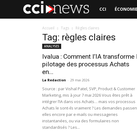
CCI
CCI
ÉCONO
News
Accueil
Tags
Règles claires
Tag: règles claires
ANALYSES
Ivalua : Comment l’IA transforme 
pilotage des processus Achats
en...
La Redaction
-
29 mai 2026
Source : par Vishal Patel, SVP, Product & Customer
Marketing, mis à jour 7 mai 2026 Vous êtes prêt à
intégrer l’IA dans vos Achats… mais vos processus
Achats le sont-ils vraiment ? Les demandes passen
elles encore par e-mails ou messageries
instantanées, ou via des formulaires non
standardisés ? Les...