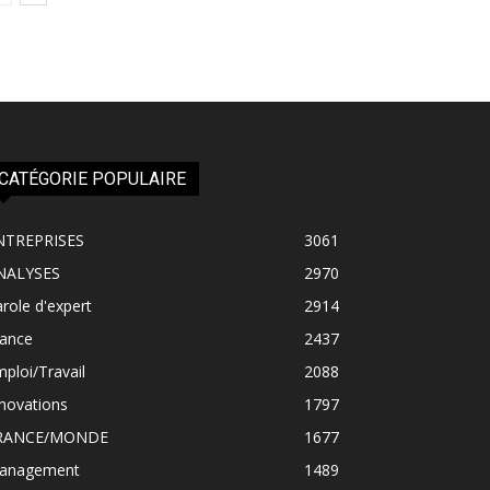
CATÉGORIE POPULAIRE
NTREPRISES
3061
NALYSES
2970
role d'expert
2914
rance
2437
ploi/Travail
2088
novations
1797
RANCE/MONDE
1677
anagement
1489