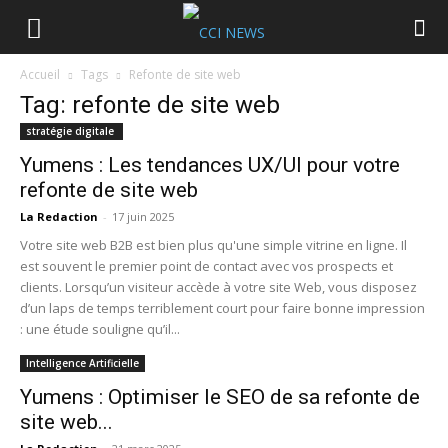
Accueil
Tags
Refonte de site web
Tag: refonte de site web
stratégie digitale
Yumens : Les tendances UX/UI pour votre
refonte de site web
La Redaction
-
17 juin 2025
Votre site web B2B est bien plus qu'une simple vitrine en ligne. Il
est souvent le premier point de contact avec vos prospects et
clients. Lorsqu’un visiteur accède à votre site Web, vous disposez
d’un laps de temps terriblement court pour faire bonne impression
: une étude souligne qu’il...
Intelligence Artificielle
Yumens : Optimiser le SEO de sa refonte de
site web...