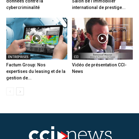
données contre la
Salon de l’immobilier
cybercriminalité
international de prestige...
ENTREPRISES
CCI
Factum Group: Nos
Vidéo de présentation CCI-
expertises du leasing et de la
News
gestion de...