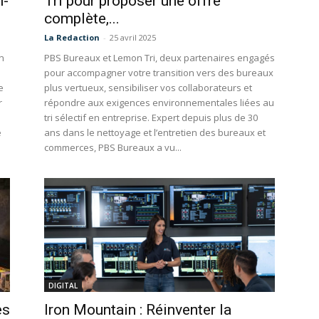
n-
Tri pour proposer une offre
complète,...
La Redaction
-
25 avril 2025
un
PBS Bureaux et Lemon Tri, deux partenaires engagés
pour accompagner votre transition vers des bureaux
e
plus vertueux, sensibiliser vos collaborateurs et
r
répondre aux exigences environnementales liées au
tri sélectif en entreprise. Expert depuis plus de 30
e
ans dans le nettoyage et l’entretien des bureaux et
commerces, PBS Bureaux a vu...
DIGITAL
es
Iron Mountain : Réinventer la