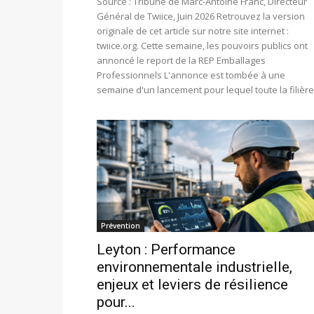
Source : Tribune de Marc-Antoine Franc, Directeur
Général de Twiice, Juin 2026 Retrouvez la version
originale de cet article sur notre site internet :
twiice.org. Cette semaine, les pouvoirs publics ont
annoncé le report de la REP Emballages
Professionnels L'annonce est tombée à une
semaine d'un lancement pour lequel toute la filière.
Prévention
Leyton : Performance
environnementale industrielle,
enjeux et leviers de résilience
pour...