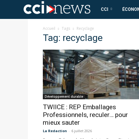
CCI
CCI
ÉCONO
News
Accueil
Tags
Recyclage
Tag: recyclage
Développement durable
TWIICE : REP Emballages
Professionnels, reculer… pour
mieux sauter
La Redaction
-
6 juillet 2026