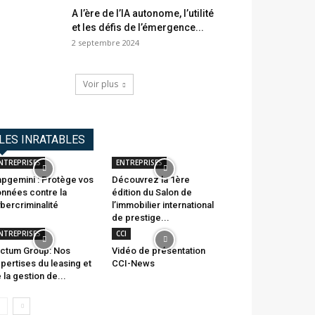
A l’ère de l’IA autonome, l’utilité
et les défis de l’émergence...
2 septembre 2024
Voir plus
LES INRATABLES
NTREPRISES
ENTREPRISES
pgemini : Protège vos
Découvrez la 1ère
nnées contre la
édition du Salon de
bercriminalité
l’immobilier international
de prestige...
NTREPRISES
CCI
ctum Group: Nos
Vidéo de présentation
pertises du leasing et
CCI-News
 la gestion de...