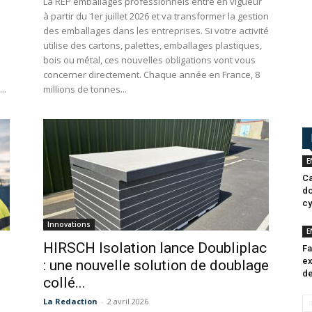
La REP emballages professionnels entre en vigueur
à partir du 1er juillet 2026 et va transformer la gestion
des emballages dans les entreprises. Si votre activité
utilise des cartons, palettes, emballages plastiques,
bois ou métal, ces nouvelles obligations vont vous
concerner directement. Chaque année en France, 8
..
millions de tonnes...
E
Ca
do
cy
Innovations
E
HIRSCH Isolation lance Doubliplac
Fa
ex
: une nouvelle solution de doublage
de
collé...
La Redaction
-
2 avril 2026