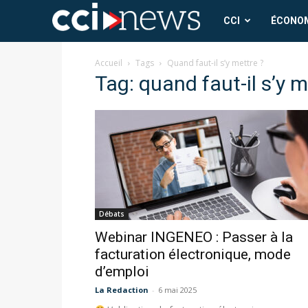
CCI
CCI
ÉCONO
News
Accueil
Tags
Quand faut-il s’y mettre ?
Tag: quand faut-il s’y m
Débats
Webinar INGENEO : Passer à la
facturation électronique, mode
d’emploi
La Redaction
-
6 mai 2025