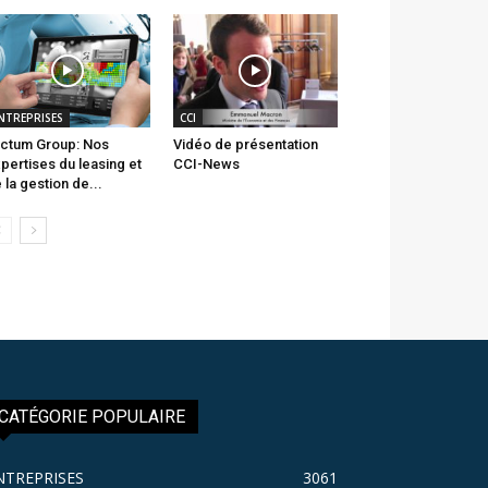
NTREPRISES
CCI
ctum Group: Nos
Vidéo de présentation
pertises du leasing et
CCI-News
 la gestion de...
CATÉGORIE POPULAIRE
NTREPRISES
3061