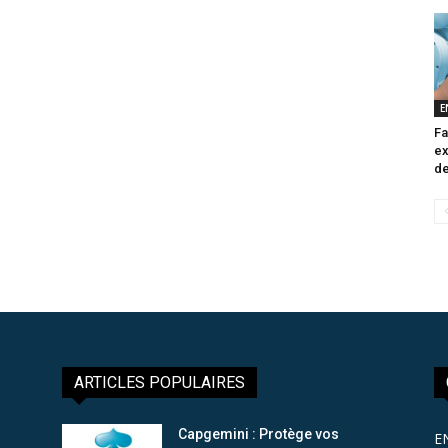
E
Fa
ex
de
ARTICLES POPULAIRES
Capgemini : Protège vos
E