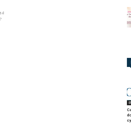
-il
?
E
Ca
do
cy