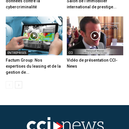
données contre la
Salon de l’immobilier
cybercriminalité
international de prestige...
ENTREPRISES
CCI
Factum Group: Nos
Vidéo de présentation CCI-
expertises du leasing et de la
News
gestion de...