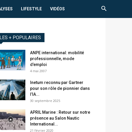
ALYSES
LIFESTYLE
VIDÉOS
LES + POPULAIRES
ANPE international: mobilité
professionnelle, mode
d’emploi
4 mai 2007
Inetum reconnu par Gartner
pour son rôle de pionnier dans
l’IA...
30 septembre 2025
APRIL Marine : Retour sur notre
présence au Salon Nautic
International...
21 février 2020