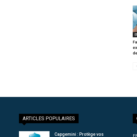
E
Fa
ex
de
ARTICLES POPULAIRES
Capgemini : Protège vos
E