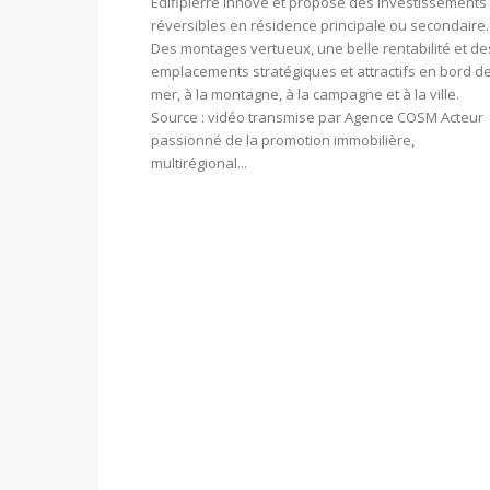
Edifipierre innove et propose des investissements
réversibles en résidence principale ou secondaire.
Des montages vertueux, une belle rentabilité et de
emplacements stratégiques et attractifs en bord d
mer, à la montagne, à la campagne et à la ville.
Source : vidéo transmise par Agence COSM Acteur
passionné de la promotion immobilière,
multirégional...