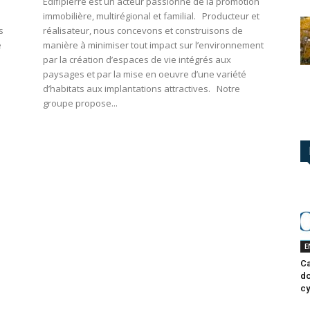
Edifipierre est un acteur passionné de la promotion
immobilière, multirégional et familial. Producteur et
s
réalisateur, nous concevons et construisons de
e
manière à minimiser tout impact sur l’environnement
par la création d’espaces de vie intégrés aux
paysages et par la mise en oeuvre d’une variété
d’habitats aux implantations attractives. Notre
groupe propose...
E
Ca
do
cy