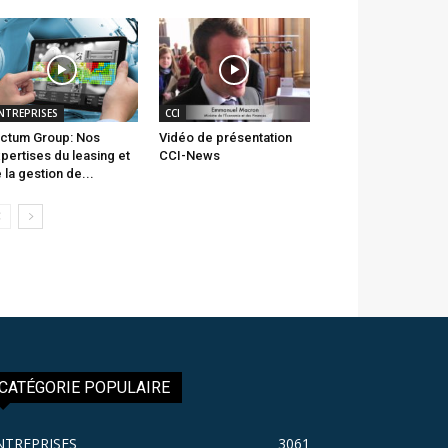
NTREPRISES
CCI
ctum Group: Nos
Vidéo de présentation
pertises du leasing et
CCI-News
 la gestion de...
CATÉGORIE POPULAIRE
NTREPRISES
3061