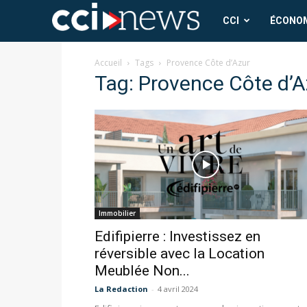
CCI
CCI
ÉCONO
News
Accueil
Tags
Provence Côte d’Azur
Tag: Provence Côte d’A
Immobilier
Edifipierre : Investissez en
réversible avec la Location
Meublée Non...
La Redaction
-
4 avril 2024