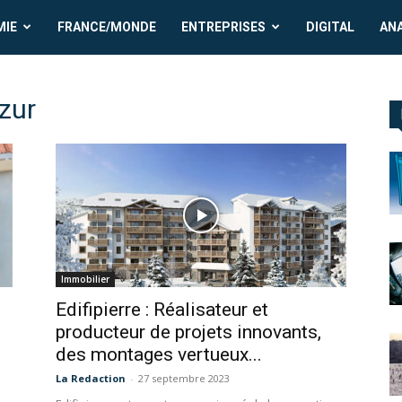
MIE
FRANCE/MONDE
ENTREPRISES
DIGITAL
AN
zur
Immobilier
Edifipierre : Réalisateur et
producteur de projets innovants,
des montages vertueux...
La Redaction
-
27 septembre 2023