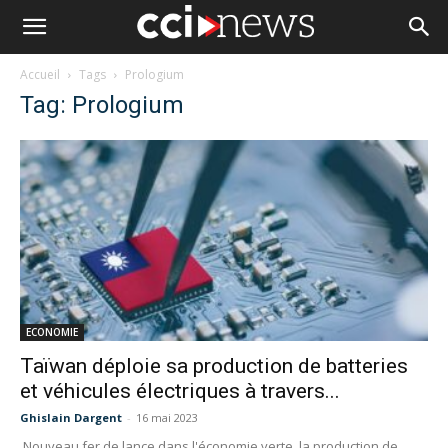
Accueil
Tags
Prologium
Tag: Prologium
ECONOMIE
Taïwan déploie sa production de batteries
et véhicules électriques à travers...
Ghislain Dargent
-
16 mai 2023
Nouveau fer de lance dans l'économie verte, la production de