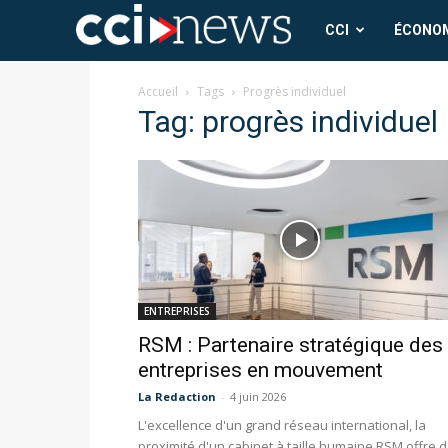
CCI
CCI
ÉCONO
News
Accueil
Tags
Progrès individuel
Tag: progrès individuel
ENTREPRISES
RSM : Partenaire stratégique des
entreprises en mouvement
La Redaction
-
4 juin 2026
L'excellence d'un grand réseau international, la
proximité d'un cabinet à taille humaine RSM offre 