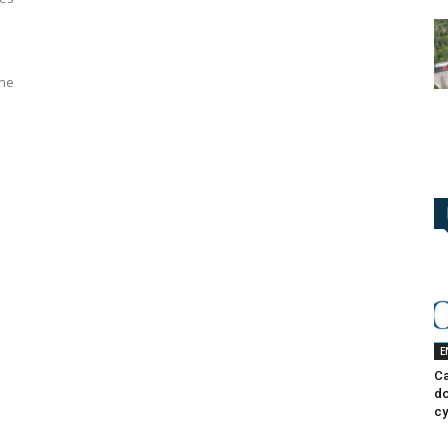
une
E
Ca
do
cy