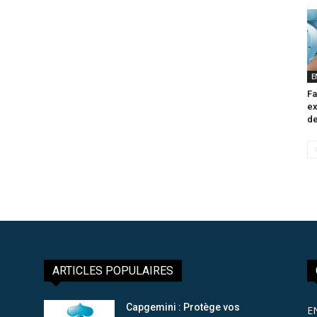
E
Fa
ex
de
ARTICLES POPULAIRES
Capgemini : Protège vos
E