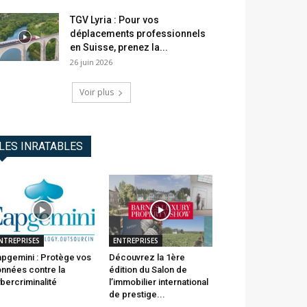
TGV Lyria : Pour vos
déplacements professionnels
en Suisse, prenez la...
26 juin 2026
Voir plus
LES INRATABLES
NTREPRISES
ENTREPRISES
pgemini : Protège vos
Découvrez la 1ère
nnées contre la
édition du Salon de
bercriminalité
l’immobilier international
de prestige...