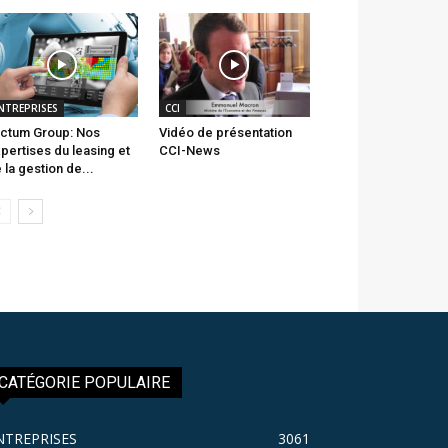
NTREPRISES
CCI
ctum Group: Nos
Vidéo de présentation
pertises du leasing et
CCI-News
 la gestion de...
CATÉGORIE POPULAIRE
NTREPRISES
3061