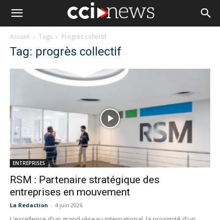
Accueil
Tags
Progrès collectif
Tag: progrès collectif
ENTREPRISES
RSM : Partenaire stratégique des
entreprises en mouvement
La Redaction
-
4 juin 2026
L'excellence d'un grand réseau international, la proximité d'un