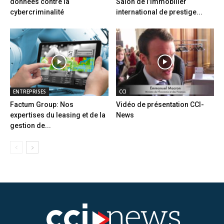
données contre la
Salon de l’immobilier
cybercriminalité
international de prestige...
ENTREPRISES
CCI
Factum Group: Nos
Vidéo de présentation CCI-
expertises du leasing et de la
News
gestion de...