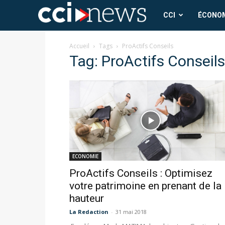
CCI
CCI
ÉCONO
News
Accueil
Tags
ProActifs Conseils
Tag: ProActifs Conseils
ECONOMIE
ProActifs Conseils : Optimisez
votre patrimoine en prenant de la
hauteur
La Redaction
-
31 mai 2018