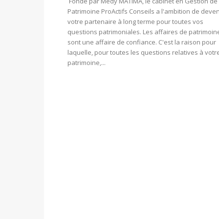
Fondé par Medy MATIMA, le cabinet en Gestion de
Patrimoine ProActifs Conseils a l'ambition de deven
votre partenaire à long terme pour toutes vos
questions patrimoniales. Les affaires de patrimoin
sont une affaire de confiance. C'est la raison pour
laquelle, pour toutes les questions relatives à votr
patrimoine,...