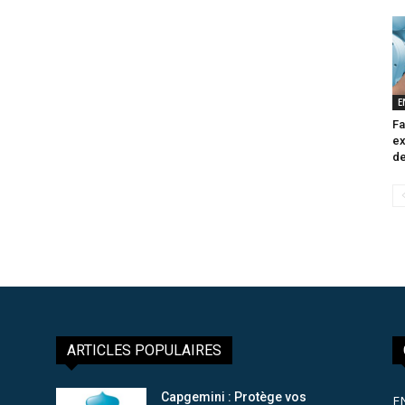
E
Fa
ex
de
ARTICLES POPULAIRES
Capgemini : Protège vos
E