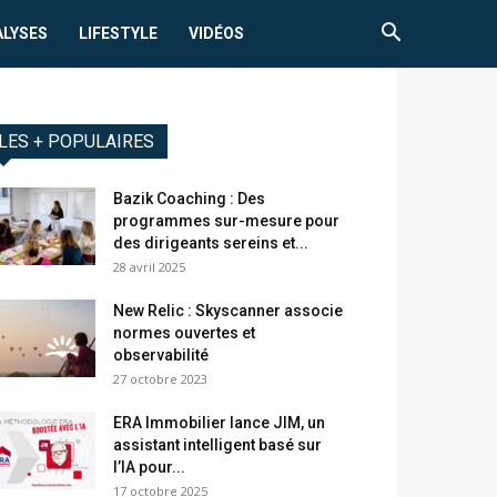
ALYSES
LIFESTYLE
VIDÉOS
LES + POPULAIRES
Bazik Coaching : Des
programmes sur-mesure pour
des dirigeants sereins et...
28 avril 2025
New Relic : Skyscanner associe
normes ouvertes et
observabilité
27 octobre 2023
ERA Immobilier lance JIM, un
assistant intelligent basé sur
l’IA pour...
17 octobre 2025