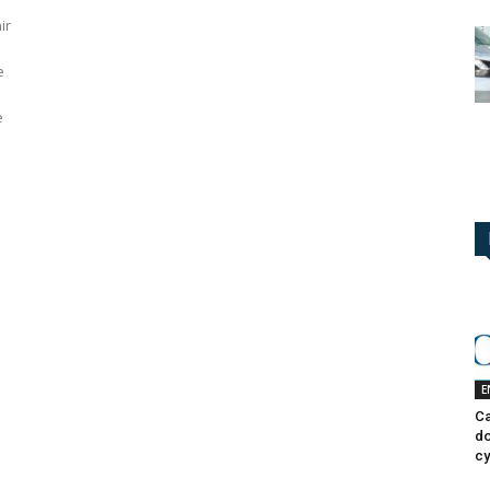
ir
e
e
E
Ca
do
cy