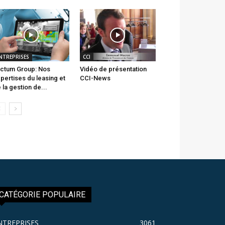
NTREPRISES
CCI
ctum Group: Nos
Vidéo de présentation
pertises du leasing et
CCI-News
 la gestion de...
CATÉGORIE POPULAIRE
NTREPRISES
3061