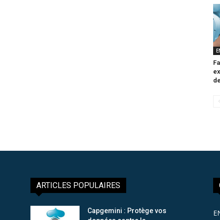
E
Fa
ex
de
ARTICLES POPULAIRES
Capgemini : Protège vos
E