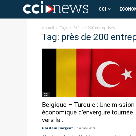
CCI
CCI
ÉCONO
News
Accueil
Tags
Près de 200 entreprises
Tag: près de 200 entrep
CCI
Belgique – Turquie : Une mission
économique d’envergure tournée
vers la...
Ghislain Dargent
-
14 mai 2026