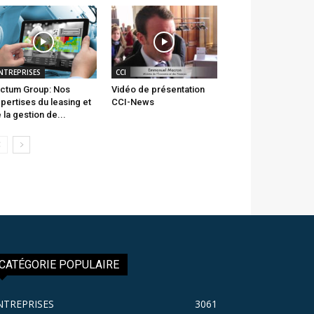
NTREPRISES
CCI
ctum Group: Nos
Vidéo de présentation
pertises du leasing et
CCI-News
 la gestion de...
CATÉGORIE POPULAIRE
NTREPRISES
3061