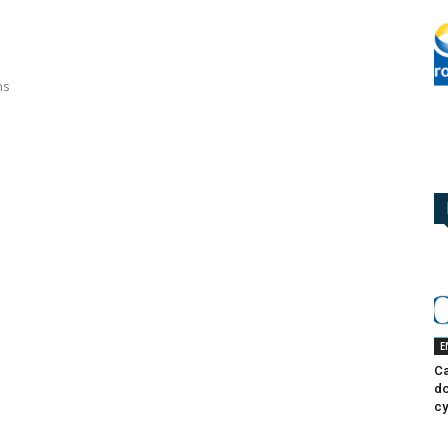
ns
E
Ca
do
cy