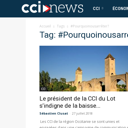
CCI
CCI
ÉCONO
News
Accueil
Tags
#Pourquoinousarrêter?
Tag: #Pourquoinousarr
CCI
Le président de la CCI du Lot
s’indigne de la baisse...
Sébastien Clusat
-
27 juillet 2018
Les CCI de la région Occitanie se sont unies et
engagées dans une campagne de communication 