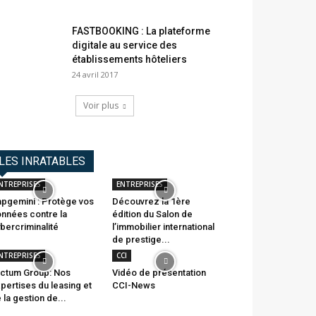
FASTBOOKING : La plateforme
digitale au service des
établissements hôteliers
24 avril 2017
Voir plus
LES INRATABLES
NTREPRISES
ENTREPRISES
pgemini : Protège vos
Découvrez la 1ère
nnées contre la
édition du Salon de
bercriminalité
l’immobilier international
de prestige...
NTREPRISES
CCI
ctum Group: Nos
Vidéo de présentation
pertises du leasing et
CCI-News
 la gestion de...