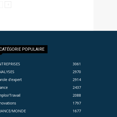
CATÉGORIE POPULAIRE
NTREPRISES
3061
NALYSES
2970
role d'expert
2914
rance
2437
ploi/Travail
2088
novations
1797
RANCE/MONDE
1677