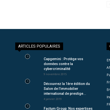
ARTICLES POPULAIRES
Capgemini : Protège vos
E
données contre la
A
cybercriminalité
9 novembre 2015
Pa
F
Découvrez la 1ère édition du
Salon de l’immobilier
Em
international de prestige...
In
4 janvier 2019
F
Factum Group: Nos expertises