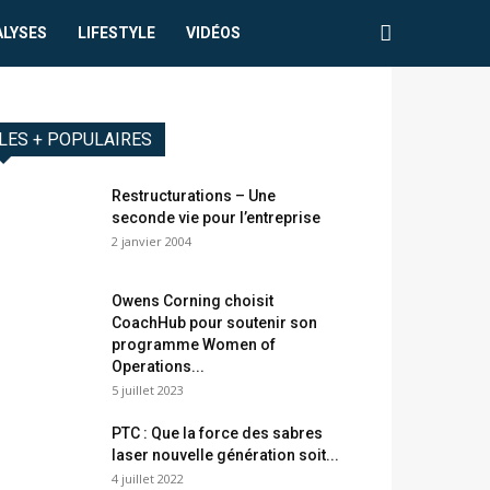
ALYSES
LIFESTYLE
VIDÉOS
LES + POPULAIRES
Restructurations – Une
seconde vie pour l’entreprise
2 janvier 2004
Owens Corning choisit
CoachHub pour soutenir son
programme Women of
Operations...
5 juillet 2023
PTC : Que la force des sabres
laser nouvelle génération soit...
4 juillet 2022