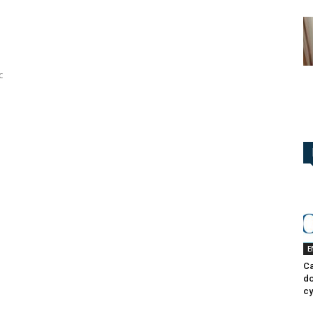
c
E
Ca
do
cy