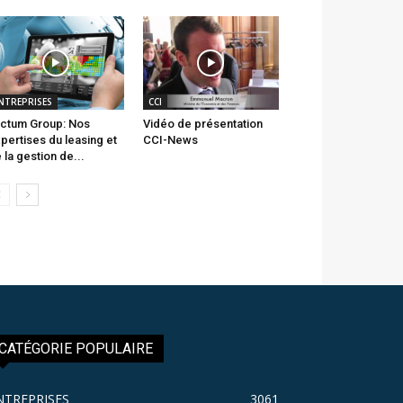
NTREPRISES
CCI
ctum Group: Nos
Vidéo de présentation
pertises du leasing et
CCI-News
 la gestion de...
CATÉGORIE POPULAIRE
NTREPRISES
3061