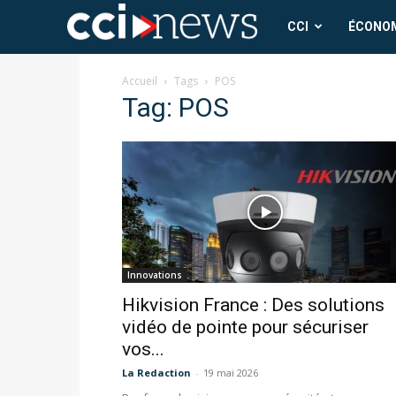
CCI
CCI
ÉCONO
News
Accueil
Tags
POS
Tag: POS
Innovations
Hikvision France : Des solutions
vidéo de pointe pour sécuriser
vos...
La Redaction
-
19 mai 2026