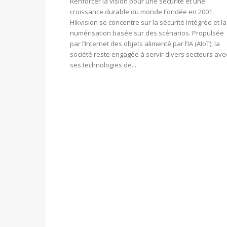
Renforcer la vision pour une sécurité et une
croissance durable du monde Fondée en 2001,
Hikvision se concentre sur la sécurité intégrée et la
numérisation basée sur des scénarios. Propulsée
par l’Internet des objets alimenté par l’IA (AIoT), la
société reste engagée à servir divers secteurs ave
ses technologies de...