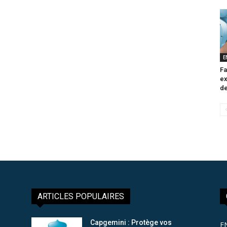
E
Fa
ex
de
ARTICLES POPULAIRES
Capgemini : Protège vos
E