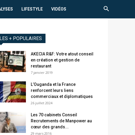
ALYSES
LIFESTYLE
VIDÉOS
LES + POPULAIRES
AKECIA R&F: Votre atout conseil
en création et gestion de
restaurant
7 janvier 2019
L’Ouganda et la France
renforcent leurs liens
commerciaux et diplomatiques
26 juillet 2024
Les 70 cabinets Conseil
Recrutements de Manpower au
cœur des grands...
29 mars 2016