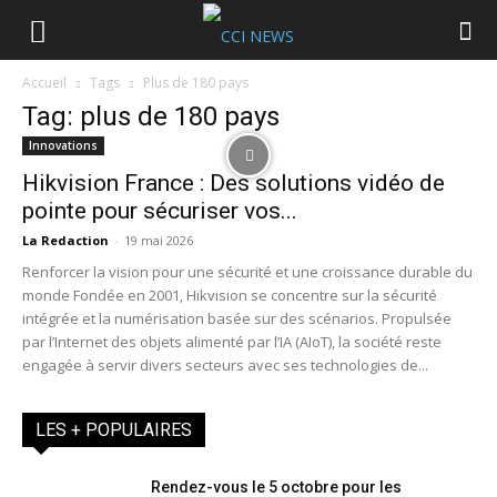
Accueil
Tags
Plus de 180 pays
Tag: plus de 180 pays
Innovations
Hikvision France : Des solutions vidéo de
pointe pour sécuriser vos...
La Redaction
-
19 mai 2026
Renforcer la vision pour une sécurité et une croissance durable du
monde Fondée en 2001, Hikvision se concentre sur la sécurité
intégrée et la numérisation basée sur des scénarios. Propulsée
par l’Internet des objets alimenté par l’IA (AIoT), la société reste
engagée à servir divers secteurs avec ses technologies de...
LES + POPULAIRES
Rendez-vous le 5 octobre pour les