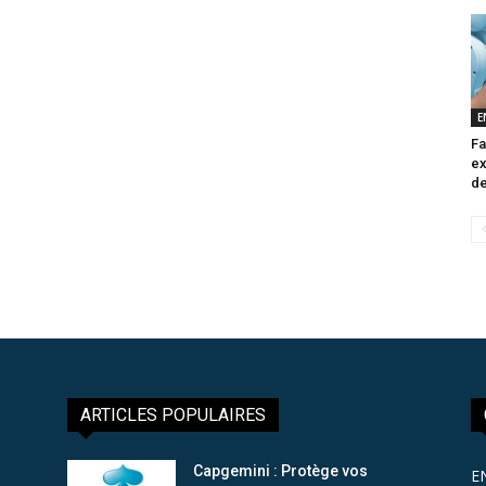
E
Fa
ex
de
ARTICLES POPULAIRES
Capgemini : Protège vos
E