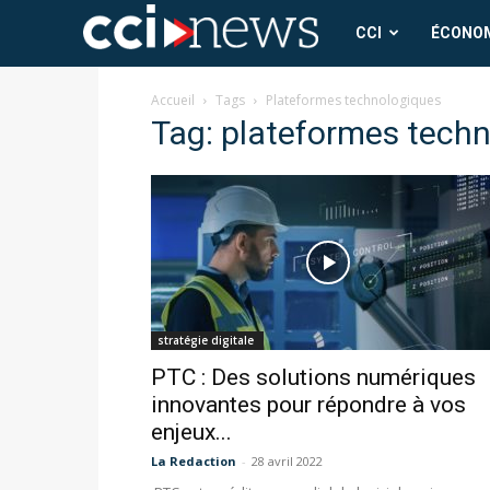
CCI
CCI
ÉCONO
News
Accueil
Tags
Plateformes technologiques
Tag: plateformes tech
stratégie digitale
PTC : Des solutions numériques
innovantes pour répondre à vos
enjeux...
La Redaction
-
28 avril 2022