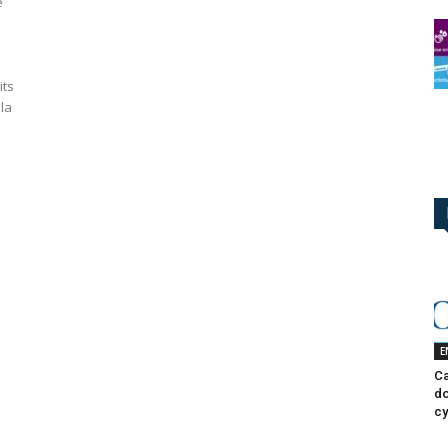
e
its
la
E
Ca
do
cy