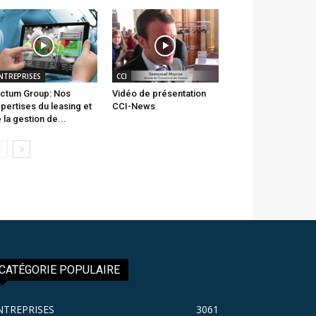
NTREPRISES
CCI
ctum Group: Nos
Vidéo de présentation
pertises du leasing et
CCI-News
 la gestion de...
CATÉGORIE POPULAIRE
NTREPRISES
3061