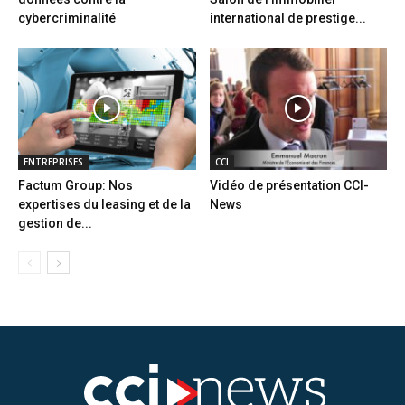
cybercriminalité
international de prestige...
ENTREPRISES
CCI
Factum Group: Nos
Vidéo de présentation CCI-
expertises du leasing et de la
News
gestion de...